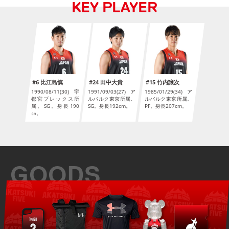
KEY PLAYER
#6 比江島慎
#24 田中大貴
#15 竹内譲次
1990/08/11(30) 宇
1991/09/03(27) ア
1985/01/29(34) ア
都宮ブレックス所
ルバルク東京所属。
ルバルク東京所属。
属。SG。身長190
SG。身長192cm。
PF。身長207cm。
㎝。
GOODS